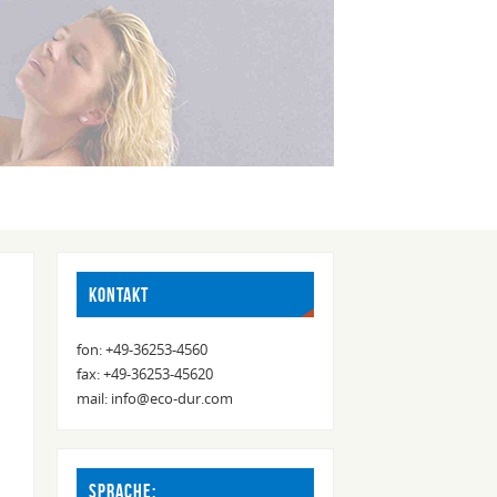
KONTAKT
fon: +49-36253-4560
fax: +49-36253-45620
mail: info@eco-dur.com
SPRACHE: