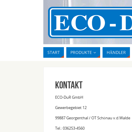
START
PRODUKTE
HÄNDLER
Kontakt
ECO-DuR GmbH
Gewerbegebiet 12
99887 Georgenthal / OT Schönau v.d.Walde
Tel.: 036253-4560